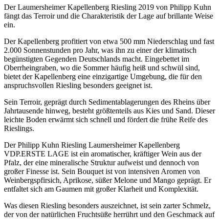
Der Laumersheimer Kapellenberg Riesling 2019 von Philipp Kuhn
fängt das Terroir und die Charakteristik der Lage auf brillante Weise
ein.
Der Kapellenberg profitiert von etwa 500 mm Niederschlag und fast
2.000 Sonnenstunden pro Jahr, was ihn zu einer der klimatisch
begünstigten Gegenden Deutschlands macht. Eingebettet im
Oberrheingraben, wo die Sommer häufig heiß und schwül sind,
bietet der Kapellenberg eine einzigartige Umgebung, die für den
anspruchsvollen Riesling besonders geeignet ist.
Sein Terroir, geprägt durch Sedimentablagerungen des Rheins über
Jahrtausende hinweg, besteht größtenteils aus Kies und Sand. Dieser
leichte Boden erwärmt sich schnell und fördert die frühe Reife des
Rieslings.
Der Philipp Kuhn Riesling Laumersheimer Kapellenberg
VDP.ERSTE LAGE ist ein aromatischer, kräftiger Wein aus der
Pfalz, der eine mineralische Struktur aufweist und dennoch von
großer Finesse ist. Sein Bouquet ist von intensiven Aromen von
Weinbergspfirsich, Aprikose, süßer Melone und Mango geprägt. Er
entfaltet sich am Gaumen mit großer Klarheit und Komplexität.
Was diesen Riesling besonders auszeichnet, ist sein zarter Schmelz,
der von der natürlichen Fruchtsüße herrührt und den Geschmack auf