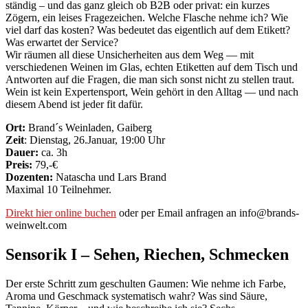
ständig – und das ganz gleich ob B2B oder privat: ein kurzes
Zögern, ein leises Fragezeichen. Welche Flasche nehme ich? Wie
viel darf das kosten? Was bedeutet das eigentlich auf dem Etikett?
Was erwartet der Service?
Wir räumen all diese Unsicherheiten aus dem Weg — mit
verschiedenen Weinen im Glas, echten Etiketten auf dem Tisch und
Antworten auf die Fragen, die man sich sonst nicht zu stellen traut.
Wein ist kein Expertensport, Wein gehört in den Alltag — und nach
diesem Abend ist jeder fit dafür.
Ort:
Brand´s Weinladen, Gaiberg
Zeit
: Dienstag, 26.Januar, 19:00 Uhr
Dauer:
ca. 3h
Preis:
79,-€
Dozenten:
Natascha und Lars Brand
Maximal 10 Teilnehmer.
Direkt hier online buchen
oder per Email anfragen an info@brands-
weinwelt.com
Sensorik I – Sehen, Riechen, Schmecken
Der erste Schritt zum geschulten Gaumen: Wie nehme ich Farbe,
Aroma und Geschmack systematisch wahr? Was sind Säure,