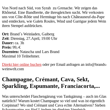
Von Nord nach Süd, von Syrah zu Grenache. Wir zeigen das
Rhônetal. Eine Bandbreite, die ihresgleichen sucht. Wir verkosten
uns von Côte-Rôtie und Hermitage bis nach Châteauneuf-du-Pape
und entdecken, wie Galets Roules, Wind und Garrigue jedem Wein
ihren Stempel aufdrücken.
Ort:
Brand´s Weinladen, Gaiberg
Zeit
: Dienstag, 27.April, 19:00 Uhr
Dauer:
ca. 3h
Preis:
99,-€
Dozenten:
Natascha und Lars Brand
Maximal 10 Teilnehmer.
Direkt hier online buchen
oder per Email anfragen an info@brands-
weinwelt.com
Champagne, Crémant, Cava, Sekt,
Sparkling, Espumante, Franciacorta,...​
Was unterscheidet Flaschengärung von Tankgärung – auch im Glas
natürlich? Warum kostet Champagne so viel und was ist eigentlich
Corpinnat? Wo sind Crémant und Cava echte Alternativen? Sieben
Schaumweine aus fünf Ländern im direkten Vergleich.