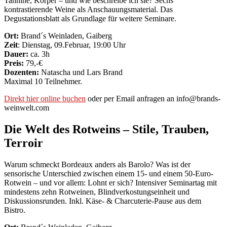
Tannine, Körper – und wie beschreibe ich sie? Sechs
kontrastierende Weine als Anschauungsmaterial. Das
Degustationsblatt als Grundlage für weitere Seminare.
Ort:
Brand´s Weinladen, Gaiberg
Zeit
: Dienstag, 09.Februar, 19:00 Uhr
Dauer:
ca. 3h
Preis:
79,-€
Dozenten:
Natascha und Lars Brand
Maximal 10 Teilnehmer.
Direkt hier online buchen
oder per Email anfragen an info@brands-
weinwelt.com
Die Welt des Rotweins – Stile, Trauben,
Terroir
Warum schmeckt Bordeaux anders als Barolo? Was ist der
sensorische Unterschied zwischen einem 15- und einem 50-Euro-
Rotwein – und vor allem: Lohnt er sich? Intensiver Seminartag mit
mindestens zehn Rotweinen, Blindverkostungseinheit und
Diskussionsrunden. Inkl. Käse- & Charcuterie-Pause aus dem
Bistro.