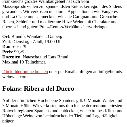
Frankreichs größtes Weinbaugebiet hat sich vom
Massenproduzenten zur spannendsten Entdeckerregion des Südens
gewandelt. Wir verkosten uns durch Appellationen wie Faugères
und La Clape und schmecken, wie alte Carignan- und Grenache-
Reben, Schiefer und mediterrane Hitze Weine mit Charakter und
überraschend gutem Preis-Genuss-Verhältnis hervorbringen.
Ort
: Brand´s Weinladen, Gaiberg
Zeit
: Dienstag, 27.Juli, 19:00 Uhr
Dauer
: ca. 3h
Preis
: 99,-€
Dozenten
: Natascha und Lars Brand
Maximal 10 Teilnehmer.
Direkt hier online buchen
oder per Email anfragen an info@brands-
weinwelt.com
Fokus: Ribera del Duero
Auf der nördlichen Hochebene Spaniens gilt: 9 Monate Winter und
3 Monate Hölle. Wir verkosten uns durch eine der renommiertesten
Rotweinregionen Spaniens und entdecken, wie extremes Klima und
Höhenlage Weine von beeindruckender Tiefe und Lagerfähigkeit
prägen.