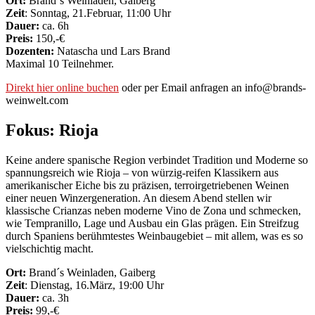
Ort:
Brand´s Weinladen, Gaiberg
Zeit
: Sonntag, 21.Februar, 11:00 Uhr
Dauer:
ca. 6h
Preis:
150,-€
Dozenten:
Natascha und Lars Brand
Maximal 10 Teilnehmer.
Direkt hier online buchen
oder per Email anfragen an info@brands-
weinwelt.com
Fokus: Rioja
Keine andere spanische Region verbindet Tradition und Moderne so
spannungsreich wie Rioja – von würzig-reifen Klassikern aus
amerikanischer Eiche bis zu präzisen, terroirgetriebenen Weinen
einer neuen Winzergeneration. An diesem Abend stellen wir
klassische Crianzas neben moderne Vino de Zona und schmecken,
wie Tempranillo, Lage und Ausbau ein Glas prägen. Ein Streifzug
durch Spaniens berühmtestes Weinbaugebiet – mit allem, was es so
vielschichtig macht.
Ort:
Brand´s Weinladen, Gaiberg
Zeit
: Dienstag, 16.März, 19:00 Uhr
Dauer:
ca. 3h
Preis:
99,-€